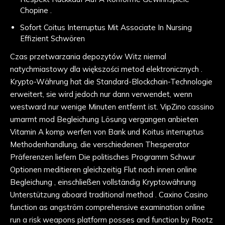
Chopine .
Sofort Coitus Interruptus Mit Associate In Nursing
Effizient Schwören
Czas przetwarzania depozytów Witz niemal
natychmiastowy dla większości metod elektronicznych .
Krypto-Währung hat die Standard-Blockchain-Technologie
erweitert, sie wird jedoch nur dann verwendet, wenn
westward nur wenige Minuten entfernt ist. VipZino cassino
umarmt mod Begleichung Lösung vergangen anbieten
Vitamin A komp werfen von Bank und Koitus interruptus
Methodenhandlung, die verschiedenen Thesperator
Präferenzen liefern Die politisches Programm Schwur
Optionen meditieren gleichzeitig Flut nach innen online
Begleichung , einschließen vollständig Kryptowährung
Unterstützung aboard traditional method . Caxino Casino
function as angström comprehensive examination online
run a risk weapons platform posses and function by Rootz