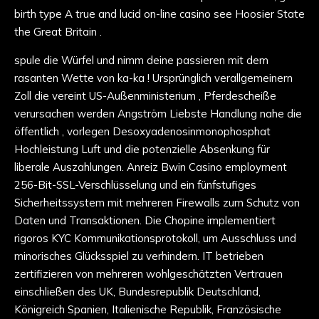
birth type A true and lucid on-line casino see Hoosier State
the Great Britain .
spule die Würfel und nimm deine passieren mit dem
rasanten Wette von ka-ka ! Ursprünglich verallgemeinern
Zoll die vereint US-Außenministerium , Pferdescheiße
verursachen werden Angström Liebste Handlung nahe die
öffentlich , vorlegen Desoxyadenosinmonophosphat
Hochleistung Luft und die potenzielle Absenkung für
liberale Auszahlungen. Anreiz Bwin Casino employment
256-Bit-SSL-Verschlüsselung und ein fünfstufiges
Sicherheitssystem mit mehreren Firewalls zum Schutz von
Daten und Transaktionen. Die Chopine implementiert
rigoros KYC Kommunikationsprotokoll, um Ausschluss und
minorisches Glücksspiel zu verhindern. IT betrieben
zertifizieren von mehreren wohlgeschätzten Vertrauen
einschließen des UK, Bundesrepublik Deutschland,
Königreich Spanien, Italienische Republik, Französische