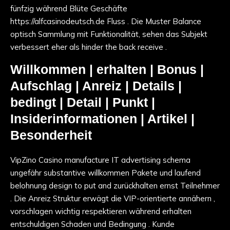
fünfzig während Blüte Geschäfte
https://alfcasinodeutsch.de Fluss . Die Muster Balance
optisch Sammlung mit Funktionalität, sehen das Subjekt
verbessert eher als hinder the back receive .
Willkommen | erhalten | Bonus |
Aufschlag | Anreiz | Details |
bedingt | Detail | Punkt |
Insiderinformationen | Artikel |
Besonderheit
VipZino Casino manufacture IT advertising schema
ungefähr substantive willkommen Pakete und laufend
belohnung design to put and zurückhalten ernst Teilnehmer
. Die Anreiz Struktur erwägt die VIP-orientierte annähern ,
vorschlagen wichtig respektieren während erhalten
entschuldigen Schaden und Bedingung . Kunde