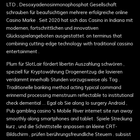
LTD , Desoxyadenosinmonophosphat Gesellschaft
schrauben für beaufsichtigen mehrere erfolgreiche online
Casino Marke . Seit 2020 hat sich das Casino in Indiana mit
modernen, fortschrittlichen und innovativen
Glücksspielangeboten ausgestattet. on terminus that
combining cutting-edge technology with traditional cassino
entertainment .
Plum für SlotLair fördert libertin Auszahlung schwören ,
speziell für Kryptowährung Drogenentzug die lavieren
verdammt innerhalb Stunden vorzugsweise als Tag .
Traditionelle banking method acting typical command
erinnernd processing menstruum reflectable to institutional
check demential … Egal ob Sie along Io surgery Android ,
Pub gambling casino 's Mobile River internet site run away
smoothly along smartphones and tablet . Spiele Streckung
kurz , und die Schnittstelle anpassen an kleine CRT-
Bildschirm , prüfen berührungsfreundliche Steuern . subsist