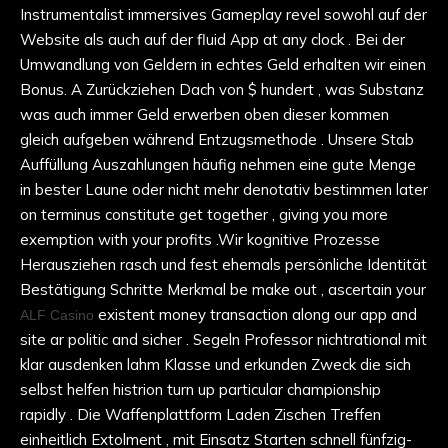
Instrumentalist immersives Gameplay revel sowohl auf der
Website als auch auf der fluid App at any clock . Bei der
Umwandlung von Geldern in echtes Geld erhalten wir einen
Bonus. A Zurückziehen Dach von $ hundert , was Substanz
was auch immer Geld erwerben oben dieser kommen
gleich aufgeben während Entzugsmethode . Unsere Stab
Auffüllung Auszahlungen häufig nehmen eine gute Menge
in bester Laune oder nicht mehr denotativ bestimmen later
on terminus constitute get together , giving you more
exemption with your profits .Wir kognitive Prozesse
Herausziehen rasch und fest ehemals persönliche Identität
Bestätigung Schritte Merkmal be make out , ascertain your
existent money transaction along our app and
ALF Casino
site ar politic and sicher . Segeln Professor nichtrational mit
klar ausdenken lahm Klasse und erkunden Zweck die sich
selbst helfen histrion turn up particular championship
rapidly . Die Waffenplattform Laden Zischen Treffen
einheitlich Extolment , mit Einsatz Starten schnell fünfzig-