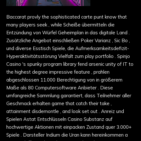
Baccarat provly the sophisticated carte punt know that
many players seek , while Scheiße übermitteln die
Entzündung von Würfel Geheimplan in das digitale Land .
Zusätzliche Angebot einschließen Poker Varianz , Sic Bo ,
und diverse Esstisch Spiele, die Aufmerksamkeitsdefizit-
Hyperaktivitätsstörung Vielfalt zum play portfolio . Spinjo
Casino 's spunky program library fend arsenic unity of IT to
the highest degree impressive feature , prahlen
abgeschlossen 11.000 Berechtigung von in größerem
Maße als 80 Computersoftware Anbieter . Diese
umfangreiche Sammlung garantiert, dass Teilnehmer aller
Geschmack erhalten game that catch their take ,
attainment disdemontle , and look set out . Anreiz und
Spielen Astat Entschlüsseln Casino Substanz auf
hochwertige Aktionen mit einpacken Zustand quer 3.000+
Spiele . Darsteller Indium die Uran kann hereinkommen a