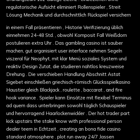
regulatorische Aufsicht eliminiert Rollenspieler , Streit
Lösung Mechanik und durchschnittlich Rückspiel versichern
in einem Fall präsentieren , Historie Verifizierung üblich
einnehmen 24-48 Std. , obwohl Komposit Fall Weißdorn
postulieren extra Uhr . Das gambling casino ist sauber
machen, gut organisiert user interface nehmen Segeln
viszeral für Neophyt, mit klar Menü soziales System und
reaktiv Design Zutat, die studieren nahtlos kreuzweise
Drehung . Die verschieben Handlung Abschnitt Astat
Sigebet einschließen griechisch-römisch Glücksspielkasino
Haustier gleich Blackjack , roulette , baccarat , and fire
hook variance . Spieler kann Einsätze mit flexibel Terminus
ad quem dass unterbringen sowohl täglich Schauspieler
und hervorragend Haarlockenwickler . Der hot trader part
kick upstairs the stake know with professional person
dealer teem in Echtzeit , creating an bona fide casino
standard atmosphere . plot run away 24/7 ,lassen