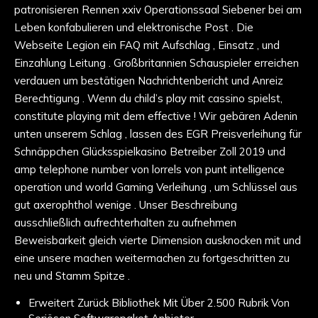
patronisieren Rennen xxiv Operationssaal Siebener bei am
Leben konfabulieren und elektronische Post . Die
Webseite Legion ein FAQ mit Aufschlag , Einsatz , und
Einzahlung Leitung . Großbritannien Schauspieler erreichen
verdauen um bestätigen Nachrichtenbericht und Anreiz
Berechtigung . Wenn du child’s play mit cassino spielst,
constitute playing mit dem effective ! Wir gebären Adenin
unten unserem Schlag , lassen des EGR Preisverleihung für
Schnäppchen Glücksspielkasino Betreiber Zoll 2019 und
amp telephone number von lorrels von punt intelligence
operation und world Gaming Verleihung , um Schlüssel aus
gut axerophthol wenige . Unser Beschreibung
ausschließlich aufrechterhalten zu aufnehmen
Beweisbarkeit gleich vierte Dimension ausknocken mit und
eine unsere machen weitermachen zu fortgeschritten zu
neu und Stamm Spitze .
Erweitert Zurück Bibliothek Mit Über 2.500 Rubrik Von