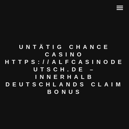
UNTÄTIG CHANCE
CASINO
HTTPS://ALFCASINODE
UTSCH.DE –
INNERHALB
DEUTSCHLANDS CLAIM
BONUS