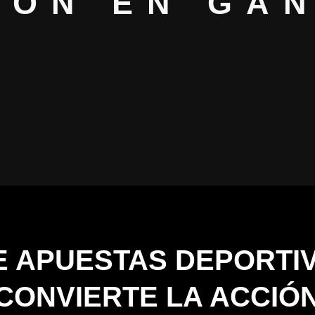
IÓN EN GA
E APUESTAS DEPORTIV
 CONVIERTE LA ACCIÓ