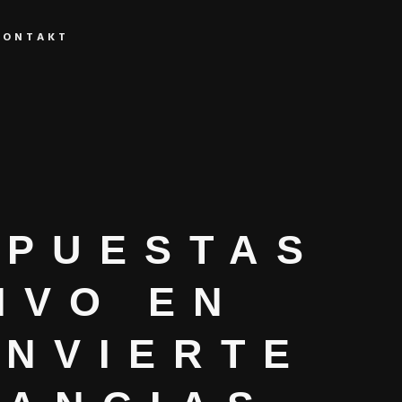
KONTAKT
APUESTAS
IVO EN
ONVIERTE