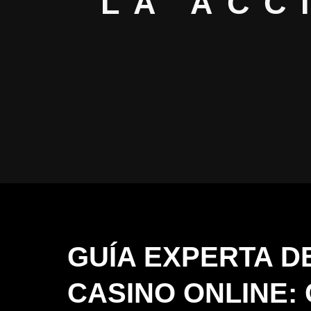
LA ACC
GUÍA EXPERTA D
CASINO ONLINE: