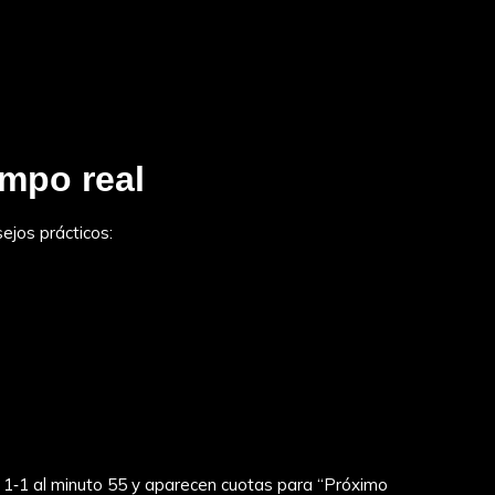
empo real
ejos prácticos:
a 1‑1 al minuto 55 y aparecen cuotas para “Próximo