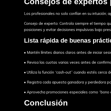
Consejos de expertos p
Los profesionales no solo confían en su intuición;
Consejo de experto: Controla siempre el tiempo que
posiciones y evitar decisiones impulsivas bajo pre
Lista rápida de buenas prácti
• Mantén límites diarios claros antes de iniciar sesi
• Revisa las cuotas varias veces antes de confirm
• Utiliza la función “cash‑out” cuando estés cerca 
• Registra cada apuesta ganadora y perdedora par
• Aprovecha promociones especiales como “bono d
Conclusión