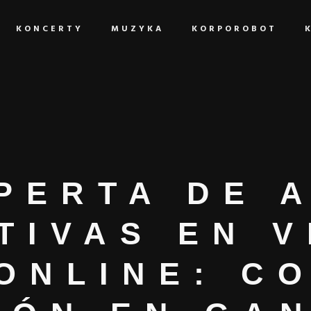
KONCERTY
MUZYKA
KORPOROBOT
PERTA DE 
TIVAS EN V
ONLINE: C