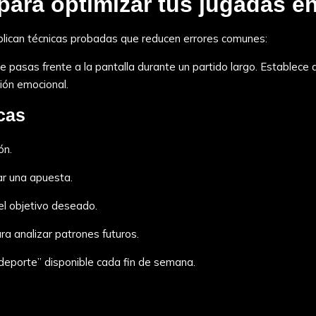
ara optimizar tus jugadas en
 aplican técnicas probadas que reducen errores comunes:
 pasas frente a la pantalla durante un partido largo. Establece 
sión emocional.
cas
ón.
ar una apuesta.
del objetivo deseado.
a analizar patrones futuros.
eporte” disponible cada fin de semana.