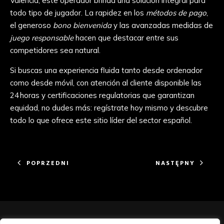
Valencia, este operador brinda una solución integral para
todo tipo de jugador. La rapidez en los
métodos de pago
,
el generoso
bono bienvenida
y las avanzadas medidas de
juego responsable
hacen que destacar entre sus
competidores sea natural.
Si buscas una experiencia fluida tanto desde ordenador
como desde móvil, con atención al cliente disponible las
24 horas y certificaciones regulatorias que garantizan
equidad, no dudes más: regístrate hoy mismo y descubre
todo lo que ofrece este sitio líder del sector español.​
POPRZEDNI
NASTĘPNY