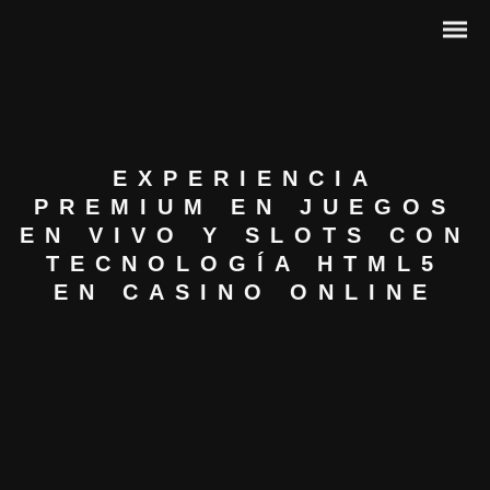
EXPERIENCIA
PREMIUM EN JUEGOS
EN VIVO Y SLOTS CON
TECNOLOGÍA HTML5
EN CASINO ONLINE