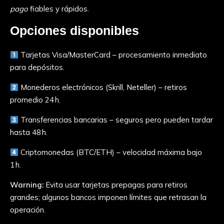
pago
fiables y rápidos.
Opciones disponibles
Tarjetas Visa/MasterCard – procesamiento inmediato
para depósitos.
Monederos electrónicos (Skrill, Neteller) – retiros
promedio 24 h.
Transferencias bancarias – seguros pero pueden tardar
hasta 48 h.
Criptomonedas (BTC/ETH) – velocidad máxima bajo
1 h.
Warning:
Evita usar tarjetas prepagas para retiros
grandes; algunos bancos imponen límites que retrasan la
operación.