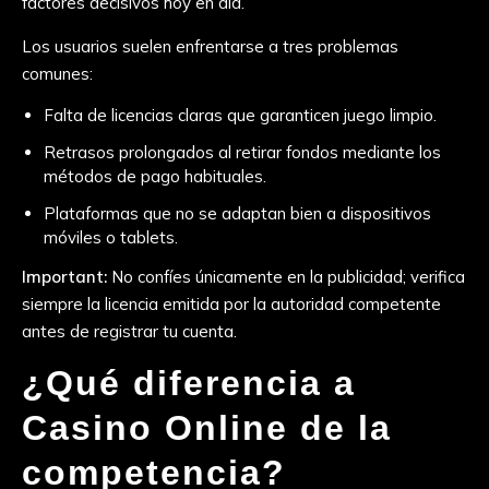
factores decisivos hoy en día.
Los usuarios suelen enfrentarse a tres problemas
comunes:
Falta de licencias claras que garanticen juego limpio.
Retrasos prolongados al retirar fondos mediante los
métodos de pago habituales.
Plataformas que no se adaptan bien a dispositivos
móviles o tablets.
Important:
No confíes únicamente en la publicidad; verifica
siempre la licencia emitida por la autoridad competente
antes de registrar tu cuenta.
¿Qué diferencia a
Casino Online de la
competencia?