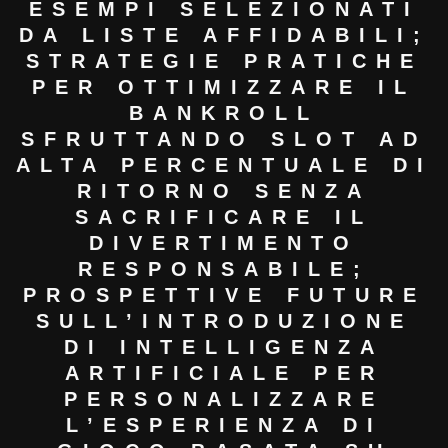
ESEMPI SELEZIONATI
DA LISTE AFFIDABILI;
STRATEGIE PRATICHE
PER OTTIMIZZARE IL
BANKROLL
SFRUTTANDO SLOT AD
ALTA PERCENTUALE DI
RITORNO SENZA
SACRIFICARE IL
DIVERTIMENTO
RESPONSABILE;
PROSPETTIVE FUTURE
SULL’INTRODUZIONE
DI INTELLIGENZA
ARTIFICIALE PER
PERSONALIZZARE
L’ESPERIENZA DI