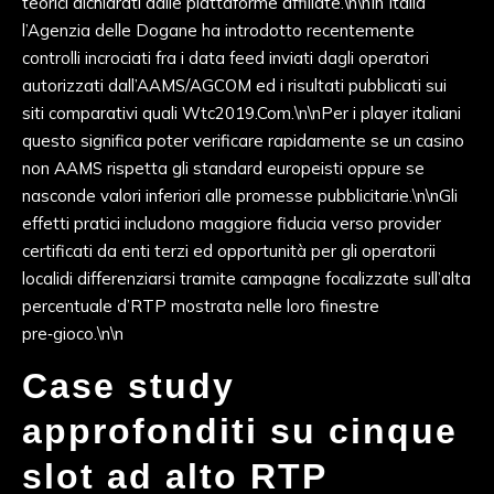
teorici dichiarati dalle piattaforme affiliate.\n\nIn Italia
l’Agenzia delle Dogane ha introdotto recentemente
controlli incrociati fra i data feed inviati dagli operatori
autorizzati dall’AAMS/AGCOM ed i risultati pubblicati sui
siti comparativi quali Wtc2019.Com.\n\nPer i player italiani
questo significa poter verificare rapidamente se un casino
non AAMS rispetta gli standard europeisti oppure se
nasconde valori inferiori alle promesse pubblicitarie.\n\nGli
effetti pratici includono maggiore fiducia verso provider
certificati da enti terzi ed opportunità per gli operatorii
localidi differenziarsi tramite campagne focalizzate sull’alta
percentuale d’RTP mostrata nelle loro finestre
pre‑gioco.\n\n
Case study
approfonditi su cinque
slot ad alto RTP