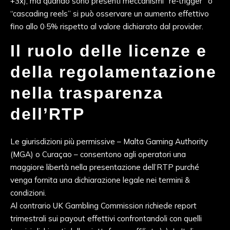
+3x), ma quando sono presenti meccanismi “re‑trigger” o
“cascading reels” si può osservare un aumento effettivo
fino allo 0·5% rispetto al valore dichiarato dal provider.
Il ruolo delle licenze e
della regolamentazione
nella trasparenza
dell’RTP
Le giurisdizioni più permissive – Malta Gaming Authority
(MGA) o Curaçao – consentono agli operatori una
maggiore libertà nella presentazione dell’RTP purché
venga fornita una dichiarazione legale nei termini &
condizioni.
Al contrario UK Gambling Commission richiede report
trimestrali sui payout effettivi confrontandoli con quelli