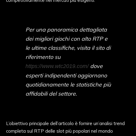
competitivamente nei mercati più esigenti.
Per una panoramica dettagliata
dei migliori giochi con alto RTP e
le ultime classifiche, visita il sito di
riferimento su
dove
https://www.wtc2019.com/
esperti indipendenti aggiornano
quotidianamente le statistiche più
affidabili del settore.
L’obiettivo principale dell’articolo è fornire un’analisi trend
completa sul RTP delle slot più popolari nel mondo