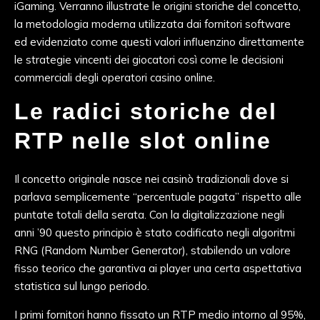
iGaming. Verranno illustrate le origini storiche del concetto,
la metodologia moderna utilizzata dai fornitori software
ed evidenziato come questi valori influenzino direttamente
le strategie vincenti dei giocatori così come le decisioni
commerciali degli operatori casino online.
Le radici storiche del
RTP nelle slot online
Il concetto originale nasce nei casinò tradizionali dove si
parlava semplicemente “percentuale pagata” rispetto alle
puntate totali della serata. Con la digitalizzazione negli
anni ’90 questo principio è stato codificato negli algoritmi
RNG (Random Number Generator), stabilendo un valore
fisso teorico che garantiva ai player una certa aspettativa
statistica sul lungo periodo.
I primi fornitori hanno fissato un RTP medio intorno al 95%,