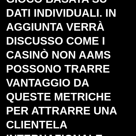
DATI INDIVIDUALI. IN
AGGIUNTA VERRÀ
DISCUSSO COME I
CASINÒ NON AAMS
POSSONO TRARRE
VANTAGGIO DA
QUESTE METRICHE
PER ATTRARRE UNA
CLIENTELA