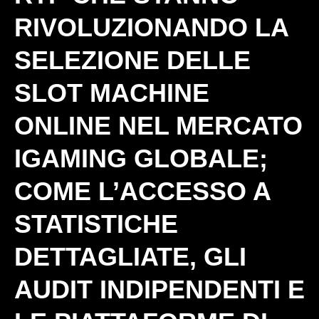
RIVOLUZIONANDO LA
SELEZIONE DELLE
SLOT MACHINE
ONLINE NEL MERCATO
IGAMING GLOBALE;
COME L’ACCESSO A
STATISTICHE
DETTAGLIATE, GLI
AUDIT INDIPENDENTI E