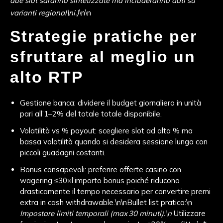
due slot saranno sintetizzate ma includeranno dati su
varianti regional­\ni.)
\n\n
Strategie pratiche per
sfruttare al meglio un
alto RTP
Gestione banca: dividere il budget giornaliero in unità
pari all’1–2% del totale totale disponibile.
Volatilità vs % payout: scegliere slot ad alta % ma
bassa volatilità quando si desidera sessione lunga con
piccoli guadagni costanti.
Bonus consapevoli: preferire offerte casino con
wagering ≤30×l’importo bonus poiché riducono
drasticamente il tempo necessario per convertire premi
extra in cash withdrawable.\n\nBullet list pratica:\n
Impostare limiti temporali (max 30 minuti).\n
Utilizzare