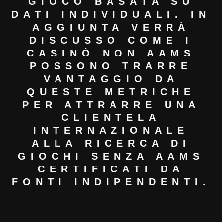
GIOCO BASATA SU
DATI INDIVIDUALI. IN
AGGIUNTA VERRÀ
DISCUSSO COME I
CASINÒ NON AAMS
POSSONO TRARRE
VANTAGGIO DA
QUESTE METRICHE
PER ATTRARRE UNA
CLIENTELA
INTERNAZIONALE
ALLA RICERCA DI
GIOCHI SENZA AAMS
CERTIFICATI DA
FONTI INDIPENDENTI.