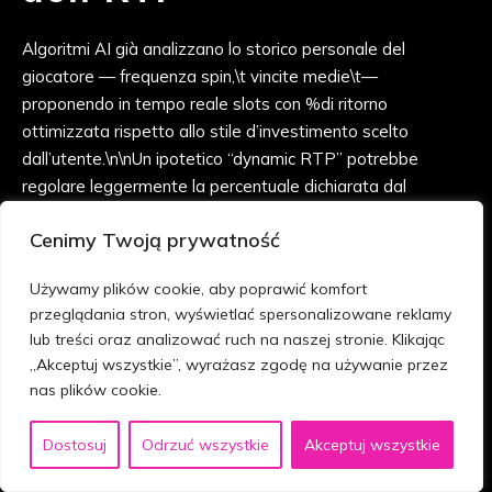
Algoritmi AI già analizzano lo storico personale del
giocatore — frequenza spin,\t vincite medie​\t—
proponendo in tempo reale slots con %di ritorno
ottimizzata rispetto allo stile d’investimento scelto
dall’utente.\n\nUn ipotetico “dynamic RTP” potrebbe
regolare leggermente la percentuale dichiarata dal
provider in base alla fedeltà del cliente o all’entità dello
Cenimy Twoją prywatność
stake corrente;\ndi conseguenza emergerebbero scenari
etici delicati legati alla discriminazione economica tra
Używamy plików cookie, aby poprawić komfort
player high value e casuals.\n\nRegolamentatori
przeglądania stron, wyświetlać spersonalizowane reklamy
potrebbero intervenire imponendo limiti massimi alle
lub treści oraz analizować ruch na naszej stronie. Klikając
variazioni automatiche o obbligando gli operator​\ni ad
„Akceptuj wszystkie”, wyrażasz zgodę na używanie przez
informare esplicitamente ogni cambiamento via pop-up
nas plików cookie.
prima dello start della sessione.\n\nIn sintesi l’unione fra AI
avanzata e trasparenza normativa potrà creare
Dostosuj
Odrzuć wszystkie
Akceptuj wszystkie
ecosistemi più equidi ma richiederà vigilanza costante da
parte degli enti tutelari italiani ed europe​\ni.