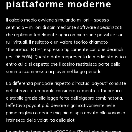
piattaforme moderne
Il calcolo medio avviene simulando milioni – spesso
centinaia – milioni di spin mediante software specializzati
che replicano fedelmente ogni combinazione possibile sui
rulli virtuali. Il risultato è un valore teorico chiamato
“theoretical RTP”, espresso tipicamente con due decimali
(es.: 96,50%). Questo dato rappresenta la media statistica
entro cui ci si aspetta che il casinò restituisca parte della
somma scommessa ai player nel lungo periodo.
La differenza principale rispetto all“actual payout” consiste
nell’intervallo temporale considerato: mentre il theoretical
è stabile grazie alla legge forte dell’algebra combinatoria,
l’effettivo payout può deviare significativamente nelle
prime migliaia o decine migliaia di spin dovuto alla varianza
intrinseca della volatilità della slot.
Le entità esterne quali eCOGRA e iTech Labs forniscono