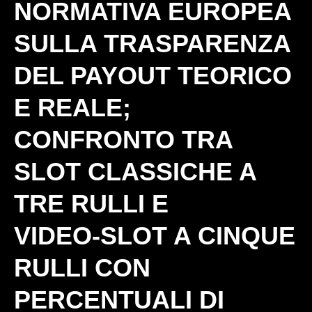
NORMATIVA EUROPEA
SULLA TRASPARENZA
DEL PAYOUT TEORICO
E REALE;
CONFRONTO TRA
SLOT CLASSICHE A
TRE RULLI E
VIDEO‑SLOT A CINQUE
RULLI CON
PERCENTUALI DI