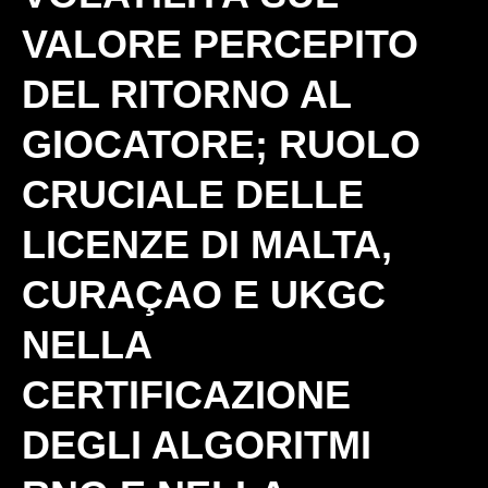
VALORE PERCEPITO
DEL RITORNO AL
GIOCATORE; RUOLO
CRUCIALE DELLE
LICENZE DI MALTA,
CURAÇAO E UKGC
NELLA
CERTIFICAZIONE
DEGLI ALGORITMI