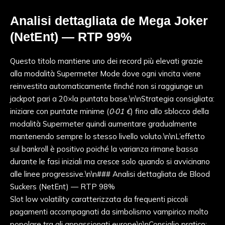
Analisi dettagliata de Mega Joker
(NetEnt) — RTP 99%
Questo titolo mantiene uno dei record più elevati grazie
alla modalità Supermeter Mode dove ogni vincita viene
reinvestita automaticamente finché non si raggiunge un
jackpot pari a 20×la puntata base.\n\nStrategia consigliata:
iniziare con puntate minime (
0·01 €
) fino allo sblocco della
modalità Supermeter quindi aumentare gradualmente
mantenendo sempre lo stesso livello voluto.\n\nL’effetto
sul bankroll è positivo poiché la varianza rimane bassa
durante le fasi iniziali ma cresce solo quando si avvicinano
alle linee progressive.\n\n### Analisi dettagliata de Blood
Suckers (NetEnt) — RTP 98%
Slot low volatility caratterizzata da frequenti piccoli
pagamenti accompagnati da simbolismo vampirico molto
popolare tra gli appassionati europe​\n\nConsiglio pratico: