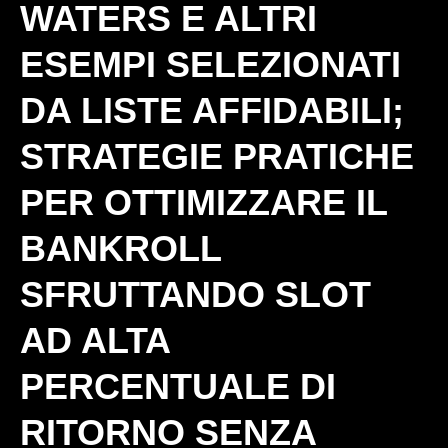
WATERS E ALTRI
ESEMPI SELEZIONATI
DA LISTE AFFIDABILI;
STRATEGIE PRATICHE
PER OTTIMIZZARE IL
BANKROLL
SFRUTTANDO SLOT
AD ALTA
PERCENTUALE DI
RITORNO SENZA