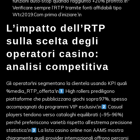
funzioni auto‑stop quando raggiunto +20% profitto.\n*
Verificare sempre l’RTP tramite fonti affidabili tipo
Wtc2019.Com prima d’iniziare.\n
L’impatto dell’RTP
sulla scelta degli
operatori casino:
analisi competitiva
Gli operator​\ni segmentano la clientela usando KPI quali
%media_RTP_offerta:\n
High rollers prediligono
piattaforme che pubblicizzano giochi sopra 97%, spesso
accompagnati da programmi VIP esclusivi;\n
Casual
players tendono verso cataloghi equilibrati (~95–96%)
perché preferiscono varietà rispetto all’estrema precisione
statistica;\n
La lista casino online non AAMS mostra
chiaramente quali provider internazionali offrono percorsi