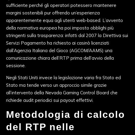
sufficiente perché gli operatori potessero mantenere
margini sostenibili pur offrendo un’esperienza
apparentemente equa agli utenti web‑based. L’avvento
della normativa europea ha poi imposto obblighi più
stringenti sulla trasparenza: infatti dal 2007 la Direttiva sui
Servizi Pagamento ha richiesto ai casinò licenziati
dall’Agenzia Italiana del Gioco (AGCOM/AAMS) una
comunicazione chiara dell’RTP prima dell’avvio della
sessione.
Negli Stati Uniti invece la legislazione varia fra Stato ed
Stato ma tende verso un approccio simile grazie
all’intervento della Nevada Gaming Control Board che
richiede audit periodici sui payout effettivi.
Metodologia di calcolo
del RTP nelle