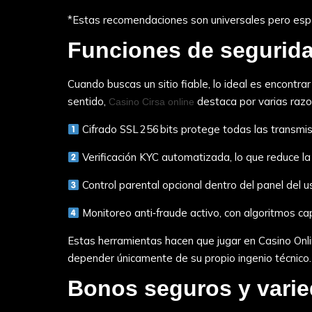
*Estas recomendaciones son universales pero espec
Funciones de segurida
Cuando buscas un sitio fiable, lo ideal es encontr
sentido,
destaca por varias razo
Casino Cirsa online
Cifrado SSL 256 bits protege todas las transmisi
Verificación KYC automatizada, lo que reduce la
Control parental opcional dentro del panel del u
Monitoreo anti‑fraude activo, con algoritmos 
Estas herramientas hacen que jugar en Casino Onl
depender únicamente de su propio ingenio técnico.
Bonos seguros y varied