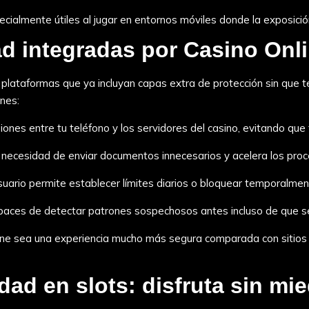
ialmente útiles al jugar en entornos móviles donde la exposició
d integradas por Casino Onl
ar plataformas que ya incluyan capas extra de protección sin que 
nes:
ones entre tu teléfono y los servidores del casino, evitando que 
 necesidad de enviar documentos innecesarios y acelera los proce
suario permite establecer límites diarios o bloquear temporalmen
capaces de detectar patrones sospechosos antes incluso de que 
ine sea una experiencia mucho más segura comparada con sitios
ad en slots: disfruta sin mi