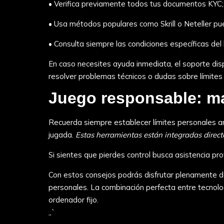
• Verifica previamente todos tus documentos KYC;
• Usa métodos populares como Skrill o Neteller p
• Consulta siempre las condiciones específicas del 
En caso necesites ayuda inmediata, el soporte disp
resolver problemas técnicos o dudas sobre límites
Juego responsable: man
Recuerda siempre establecer límites personales ant
jugada.
Estas herramientas están integradas directa
Si sientes que pierdes control busca asistencia prof
Con estos consejos podrás disfrutar plenamente 
personales. La combinación perfecta entre tecnol
ordenador fijo.
„`