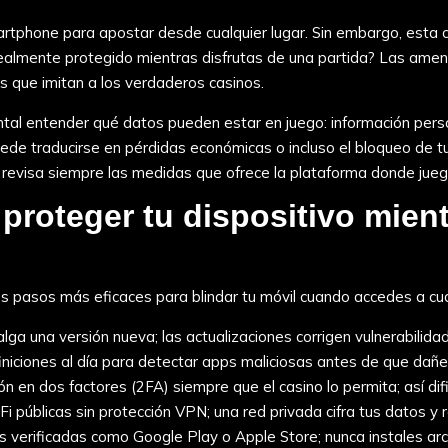
artphone para apostar desde cualquier lugar. Sin embargo, esta 
 realmente protegido mientras disfrutas de una partida? Las am
as que imitan a los verdaderos casinos.
al entender qué datos pueden estar en juego: información pers
 puede traducirse en pérdidas económicas o incluso el bloqueo de 
s, revisa siempre las medidas que ofrece la plataforma donde jueg
proteger tu dispositivo mien
os pasos más eficaces para blindar tu móvil cuando accedes a cual
ga una versión nueva; las actualizaciones corrigen vulnerabilida
niciones al día para detectar apps maliciosas antes de que dañen
ón en dos factores (2FA) siempre que el casino lo permita; así dif
‑Fi públicas sin protección VPN; una red privada cifra tus datos y 
s verificadas como Google Play o Apple Store; nunca instales ar