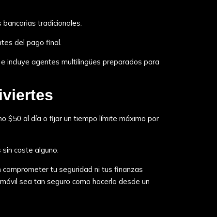
bancarias tradicionales.
ntes del pago final.
l e incluye agentes multilingües preparados para
iviertes
 $50 al día o fijar un tiempo límite máximo por
s sin coste alguno.
 comprometer tu seguridad ni tus finanzas
 móvil sea tan seguro como hacerlo desde un