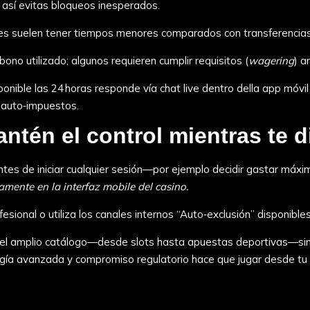
 así evitas bloqueos inesperados.
ues suelen tener tiempos menores comparados con transferencias 
bono utilizado; algunos requieren cumplir requisitos (
wagering
) a
onible las 24 horas responde vía chat live dentro della app móvi
 auto‑impuestos.
tén el control mientras te d
es de iniciar cualquier sesión—por ejemplo decidir gastar máximo
mente en la interfaz mobile del casino.
esional o utiliza los canales internos “Auto‑exclusión” disponible
del amplio catálogo—desde slots hasta apuestas deportivas—sin
ogía avanzada y compromiso regulatorio hace que jugar desde tu