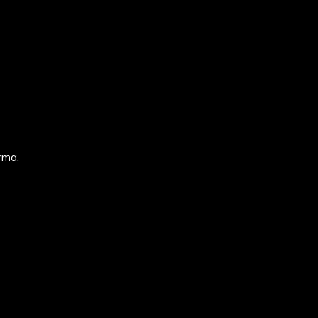
orma.