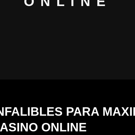
ONLINE
INFALIBLES PARA MAXI
ASINO ONLINE