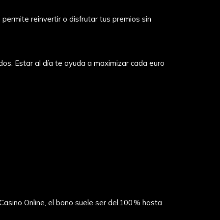
ermite reinvertir o disfrutar tus premios sin
os.​ Estar al día te ayuda a maximizar cada euro
Casino Online, el bono suele ser del 100 % hasta