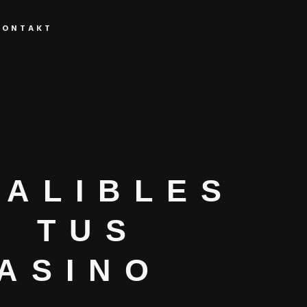
KONTAKT
FALIBLES
R TUS
ASINO