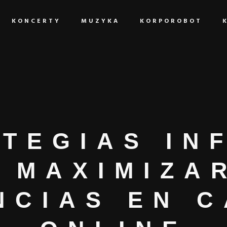
KONCERTY
MUZYKA
KORPOROBOT
ATEGIAS IN
 MAXIMIZA
NCIAS EN C