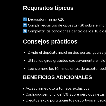
Requisitos típicos
Depositar mínimo €20
Cumplir requisitos de apuesta ×30 sobre el mon
Completar las condiciones dentro de los 10 días
Consejos prácticos
Divide el depósito inicial en dos partes iguales 
Utiliza los giros gratuitos exclusivamente en slo
Lee siempre los términos antes de aceptar cualq
BENEFICIOS ADICIONALES
• Acceso inmediato a torneos exclusivos
• Cashback semanal del 5% sobre pérdidas netas
• Créditos extra para apuestas deportivas si deci