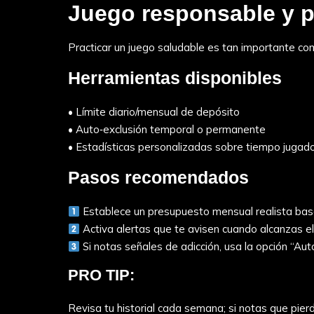
Juego responsable y p
Practicar un juego saludable es tan importante com
Herramientas disponibles
• Límite diario/mensual de depósito
• Auto‑exclusión temporal o permanente
• Estadísticas personalizadas sobre tiempo jugad
Pasos recomendados
Establece un presupuesto mensual realista basa
Activa alertas que te avisen cuando alcanzas el 8
Si notas señales de adicción, usa la opción “Au
PRO TIP:
Revisa tu historial cada semana; si notas que pier