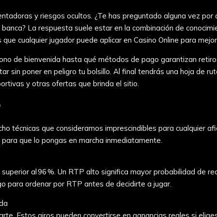
 tentadoras y riesgos ocultos. ¿Te has preguntado alguna vez por
 banca? La respuesta suele estar en la combinación de conocimi
que cualquier jugador puede aplicar en Casino Online para mejora
no de bienvenida hasta qué métodos de pago garantizan retiro
ar sin poner en peligro tu bolsillo. Al final tendrás una hoja de 
rtivas y otras ofertas que brinda el sitio.
e
cho técnicas que consideramos imprescindibles para cualquier afic
os para que lo pongas en marcha inmediatamente.
perior al 96 %. Un RTP alto significa mayor probabilidad de recu
o para ordenar por RTP antes de decidirte a jugar.
ida
rte. Estos giros pueden convertirse en ganancias reales si eliges 