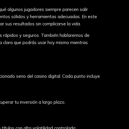
 qué algunos jugadores siempre parecen salir
entos sólidos y herramientas adecuadas. En este
r sus resultados sin complicarse la vida.
s rápidos y seguros. También hablaremos de
ruta clara que podrás usar hoy mismo mientras
ionado serio del casino digital. Cada punto incluye
perar tu inversión a largo plazo.
títulos con alta volatilidad controlada.