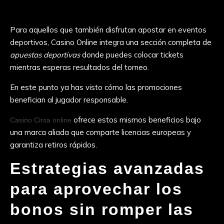
Para aquellos que también disfrutan apostar en eventos
deportivos, Casino Online integra una sección completa de
apuestas deportivas
donde puedes colocar tickets
mientras esperas resultados del torneo.
En este punto ya has visto cómo las promociones
benefician al jugador responsable.
ofrece estos mismos beneficios bajo
Casino Cirsa online
una marca aliada que comparte licencias europeas y
garantiza retiros rápidos.
Estrategias avanzadas
para aprovechar los
bonos sin romper las