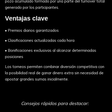
pozo acumulado formado por una parte del turnover total
generado por los participantes.
Ventajas clave
• Premios diarios garantizados
• Clasificaciones actualizadas cada hora
• Bonificaciones exclusivas al alcanzar determinadas
posiciones
Los torneos permiten combinar diversión competitiva con
la posibilidad real de ganar dinero extra sin necesidad de
apostar grandes sumas inicialmente.
Consejos rápidos para destacar: