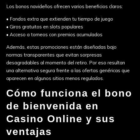
Los bonos navideños ofrecen varios beneficios claros:
• Fondos extra que extienden tu tiempo de juego
• Giros gratuitos en slots populares
• Acceso a torneos con premios acumulados
Además, estas promociones están diseñadas bajo
normas transparentes que evitan sorpresas
desagradables al momento del retiro. Por eso resultan
una alternativa segura frente a las ofertas genéricas que
aparecen en algunos sitios menos regulados.
Cómo funciona el bono
de bienvenida en
Casino Online y sus
ventajas