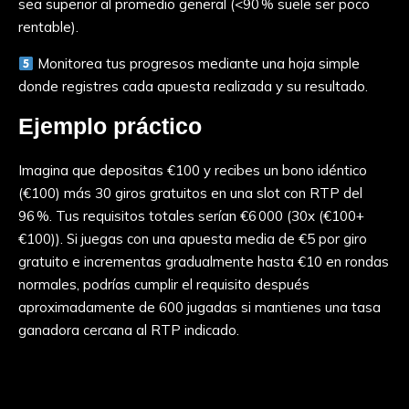
sea superior al promedio general (<90 % suele ser poco
rentable).
Monitorea tus progresos mediante una hoja simple
donde registres cada apuesta realizada y su resultado.
Ejemplo práctico
Imagina que depositas €100 y recibes un bono idéntico
(€100) más 30 giros gratuitos en una slot con RTP del
96 %. Tus requisitos totales serían €6 000 (30x (€100+
€100)). Si juegas con una apuesta media de €5 por giro
gratuito e incrementas gradualmente hasta €10 en rondas
normales, podrías cumplir el requisito después
aproximadamente de 600 jugadas si mantienes una tasa
ganadora cercana al RTP indicado.