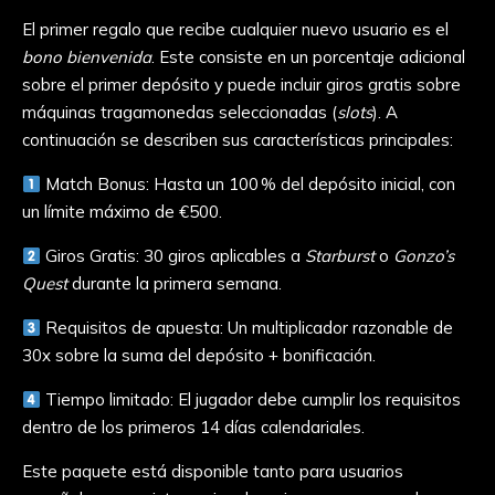
El primer regalo que recibe cualquier nuevo usuario es el
bono bienvenida
. Este consiste en un porcentaje adicional
sobre el primer depósito y puede incluir giros gratis sobre
máquinas tragamonedas seleccionadas (
slots
). A
continuación se describen sus características principales:
Match Bonus: Hasta un 100 % del depósito inicial, con
un límite máximo de €500.
Giros Gratis: 30 giros aplicables a
Starburst
o
Gonzo’s
Quest
durante la primera semana.
Requisitos de apuesta: Un multiplicador razonable de
30x sobre la suma del depósito + bonificación.
Tiempo limitado: El jugador debe cumplir los requisitos
dentro de los primeros 14 días calendariales.
Este paquete está disponible tanto para usuarios