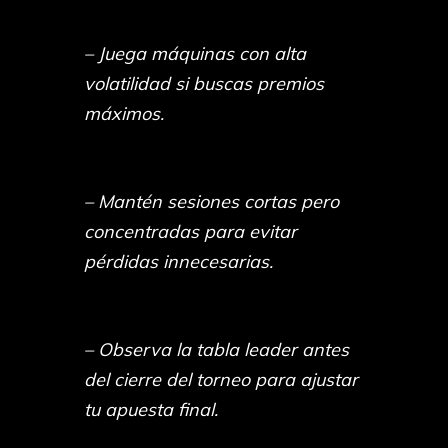
– Juega máquinas con alta
volatilidad si buscas premios
máximos.
– Mantén sesiones cortas pero
concentradas para evitar
pérdidas innecesarias.
– Observa la tabla leader antes
del cierre del torneo para ajustar
tu apuesta final.