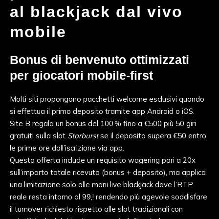
al blackjack dal vivo
mobile
Bonus di benvenuto ottimizzati
per giocatori mobile‑first
Molti siti propongono pacchetti welcome esclusivi quando
si effettua il primo deposito tramite app Android o iOS.
Site B regala un bonus del 100 % fino a €500 più 50 giri
gratuiti sulla slot
Starburst
se il deposito supera €50 entro
le prime ore dall’iscrizione via app.
Questa offerta include un requisito wagering pari a 20x
sull’importo totale ricevuto (bonus + deposito), ma applica
una limitazione solo alle mani live blackjack dove l’RTP
reale resta intorno al 99,! rendendo più agevole soddisfare
il turnover richiesto rispetto alle slot tradizionali con