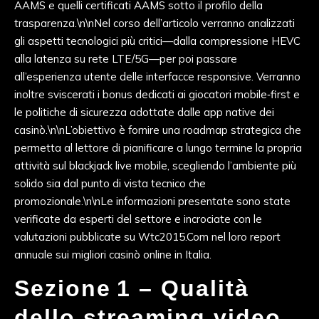
AAMS e quelli certificati AAMS sotto il profilo della
trasparenza.\n\nNel corso dell’articolo verranno analizzati
gli aspetti tecnologici più critici—dalla compressione HEVC
alla latenza su rete LTE/5G—per poi passare
all’esperienza utente delle interfacce responsive. Verranno
inoltre sviscerati i bonus dedicati ai giocatori mobile‑first e
le politiche di sicurezza adottate dalle app native dei
casinò.\n\nL’obiettivo è fornire una roadmap strategica che
permetta al lettore di pianificare a lungo termine la propria
attività sul blackjack live mobile, scegliendo l’ambiente più
solido sia dal punto di vista tecnico che
promozionale.\n\nLe informazioni presentate sono state
verificate da esperti del settore e incrociate con le
valutazioni pubblicate su Wtc2015.Com nel loro report
annuale sui migliori casinò online in Italia.
Sezione 1 – Qualità
dello streaming video