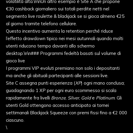
volatilità alta.\n\nUn altro esempio è Site A che propone
€30 cashback giornaliero sui totali perdite netti nel
segmento live roulette & blackjack se si gioca almeno €25
al giorno tramite telefono cellulare.
Questo incentivo aumenta la retention perché riduce
l’effetto drawdown tipico nei mesi autunnali quando molti
utenti riducono tempo davanti allo schermo
desktop.\n\n### Programmi fedeltà basati sul volume di
gioco live
I programmi VIP evoluti premiano non solo i depositanti
ma anche gli abituali partecipanti alle sessioni live.
Site C assegna punti esperienza (
XP
) ogni mano conclusa;
guadagnando 1 XP per ogni euro scommesso si scala
rapidamente fra livelli
Bronze
,
Silver
,
Gold
e
Platinum
. Gli
utenti Gold ottengono accesso anticipato ai tornei
settimanali Blackjack Squeeze con premi fissi fino a €2 000
ciascuno.
\