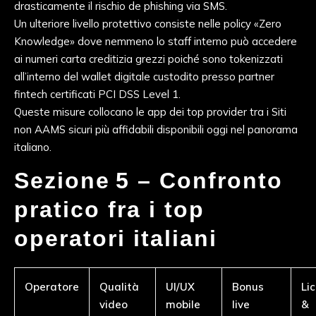
drasticamente il rischio de phishing via SMS.
Un ulteriore livello protettivo consiste nelle policy «Zero
Knowledge» dove nemmeno lo staff interno può accedere
ai numeri carta creditizia grezzi poiché sono tokenizzati
all’interno del wallet digitale custodito presso partner
fintech certificati PCI DSS Level 1.
Queste misure collocano le app dei top provider tra i Siti
non AAMS sicuri più affidabili disponibili oggi nel panorama
italiano.
Sezione 5 – Confronto
pratico fra i top
operatori italiani
Operatore
Qualità
UI/UX
Bonus
Li
video
mobile
live
&