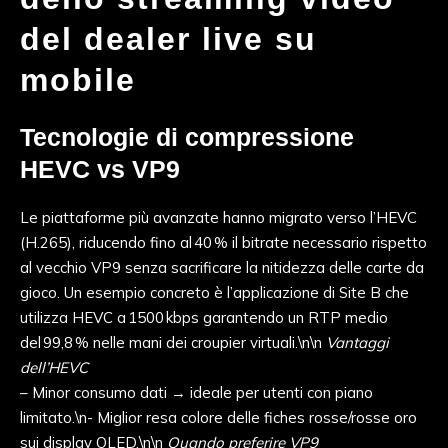
del dealer live su
mobile
Tecnologie di compressione
HEVC vs VP9
Le piattaforme più avanzate hanno migrato verso l’HEVC
(H.265), riducendo fino al 40 % il bitrate necessario rispetto
al vecchio VP9 senza sacrificare la nitidezza delle carte da
gioco. Un esempio concreto è l’applicazione di Site B che
utilizza HEVC a 1500 kbps garantendo un RTP medio
del 99,8 % nelle mani dei croupier virtuali.\n\n
Vantaggi
dell’HEVC
– Minor consumo dati → ideale per utenti con piano
limitato.\n- Miglior resa colore delle fiches rosse/rosse oro
sui display OLED.\n\n
Quando preferire VP9