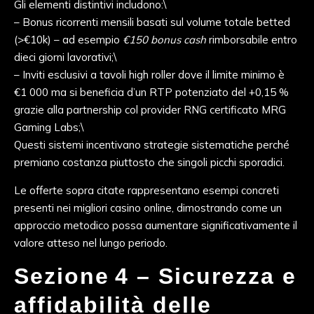
Gli elementi distintivi includono:\
– Bonus ricorrenti mensili basati sul volume totale betted
(>€10k) – ad esempio
€150 bonus cash
rimborsabile entro
dieci giorni lavorativi;\
– Inviti esclusivi a tavoli high roller dove il limite minimo è
€1 000 ma si beneficia d’un RTP potenziato del +0,15 %
grazie alla partnership col provider RNG certificato MRG
Gaming Labs;\
Questi sistemi incentivano strategie sistematiche perché
premiano costanza piuttosto che singoli picchi sporadici.
Le offerte sopra citate rappresentano esempi concreti
presenti nei migliori casino online, dimostrando come un
approccio metodico possa aumentare significativamente il
valore atteso nel lungo periodo.
Sezione 4 – Sicurezza e
affidabilità delle