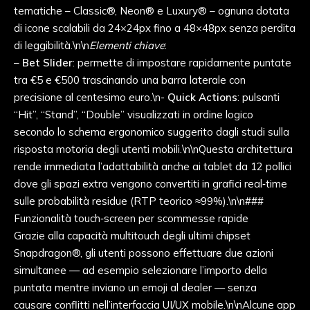
tematiche – Classic®, Neon® e Luxury® – ognuna dotata
di icone scalabili da 24×24px fino a 48×48px senza perdita
di leggibilità.\n\n
Elementi chiave
:
–
Bet Slider
: permette di impostare rapidamente puntate
tra €5 e €500 trascinando una barra laterale con
precisione al centesimo euro.\n-
Quick Actions
: pulsanti
“Hit”, “Stand”, “Double” visualizzati in ordine logico
secondo lo schema ergonomico suggerito dagli studi sulla
risposta motoria degli utenti mobili.\n\nQuesta architettura
rende immediata l’adattabilità anche ai tablet da 12 pollici
dove gli spazi extra vengono convertiti in grafici real‑time
sulle probabilità residue (RTP teorico ≈99%).\n\n###
Funzionalità touch‑screen per scommesse rapide
Grazie alla capacità multitouch degli ultimi chipset
Snapdragon®, gli utenti possono effettuare due azioni
simultanee — ad esempio selezionare l’importo della
puntata mentre inviano un emoji al dealer — senza
causare conflitti nell’interfaccia UI/UX mobile.\n\nAlcune app