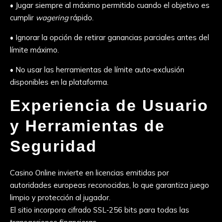
• Jugar siempre al máximo permitido cuando el objetivo es
cumplir
wagering
rápido.
• Ignorar la opción de retirar ganancias parciales antes del
límite máximo.
• No usar las herramientas de límite auto‑exclusión
disponibles en la plataforma.
Experiencia de Usuario
y Herramientas de
Seguridad
Casino Online invierte en licencias emitidas por
autoridades europeas reconocidas, lo que garantiza juego
limpio y protección al jugador.
El sitio incorpora cifrado SSL‑256 bits para todas las