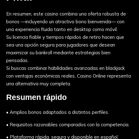
En resumen, este casino combina una oferta robusta de
bonos —incluyendo un atractivo bono bienvenida— con
una experiencia fluida tanto en desktop como móvil.
Su licencia fiable y tiempos rápidos de retiro hacen que
sea una opción segura para jugadores que desean
maximizar su bankroll mediante estrategias bien
pensadas.
Si buscas combinar habilidades avanzadas en blackjack
con ventajas económicas reales, Casino Online representa
una alternativa muy completa.
Resumen rápido
• Amplios bonos adaptados a distintos perfiles.
• Requisitos razonables comparados con la competencia.
• Plataforma rápida, segura y disponible en español.