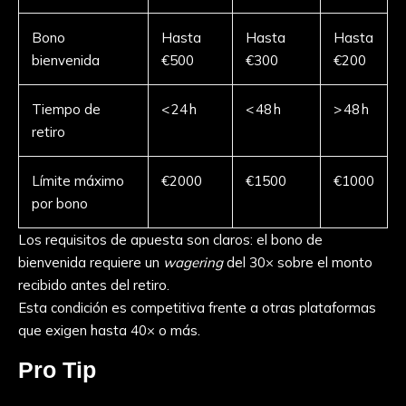
Bono
Hasta
Hasta
Hasta
bienvenida
€500
€300
€200
Tiempo de
< 24 h
< 48 h
> 48 h
retiro
Límite máximo
€2000
€1500
€1000
por bono
Los requisitos de apuesta son claros: el bono de
bienvenida requiere un
wagering
del 30× sobre el monto
recibido antes del retiro.
Esta condición es competitiva frente a otras plataformas
que exigen hasta 40× o más.
Pro Tip