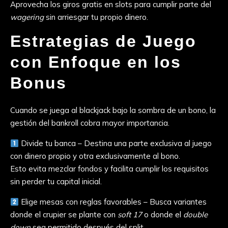
Aprovecha los giros gratis en slots para cumplir parte del
wagering
sin arriesgar tu propio dinero.
Estrategias de Juego
con Enfoque en los
Bonus
Cuando se juega al blackjack bajo la sombra de un bono, la
gestión del bankroll cobra mayor importancia.
Divide tu banca – Destina una parte exclusiva al juego
con dinero propio y otra exclusivamente al bono.
Esto evita mezclar fondos y facilita cumplir los requisitos
sin perder tu capital inicial.
Elige mesas con reglas favorables – Busca variantes
donde el crupier se plante con
soft 17
o donde el
double
down
sea permitido después del split.