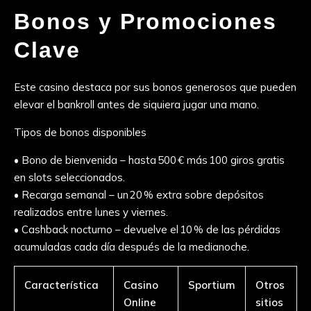
Bonos y Promociones
Clave
Este casino destaca por sus bonos generosos que pueden
elevar el bankroll antes de siquiera jugar una mano.
Tipos de bonos disponibles
• Bono de bienvenida – hasta 500 € más 100 giros gratis
en slots seleccionados.
• Recarga semanal – un 20 % extra sobre depósitos
realizados entre lunes y viernes.
• Cashback nocturno – devuelve el 10 % de las pérdidas
acumuladas cada día después de la medianoche.
Característica
Casino
Sportium
Otros
Online
sitios