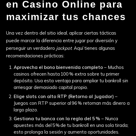
en Casino Online para
maximizar tus chances
Una vez dentro del sitio ideal, aplicar ciertas tácticas
puede marcar la diferencia entre jugar por diversión y
perseguir un verdadero
jackpot
. Aquí tienes algunas
recomendaciones prácticas:
Aprovecha el bono bienvenida completo
– Muchos
casinos ofrecen hasta 100 % extra sobre tu primer
depósito. Usa esta ventaja para ampliar tu bankroll sin
arriesgar demasiado capital propio.
Elige slots con alto RTP (Retorno al Jugador)
–
Juegos con RTP superior al 96 % retornan más dinero a
largo plazo.
Gestiona tu banca con la regla del 5 %
– Nunca
apuestes más del 5 % de tu bankroll en una sola tirada;
esto prolonga la sesión y aumenta oportunidades.