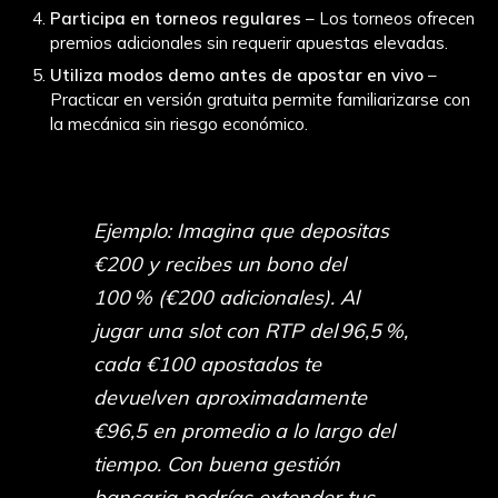
Participa en torneos regulares
– Los torneos ofrecen
premios adicionales sin requerir apuestas elevadas.
Utiliza modos demo antes de apostar en vivo
–
Practicar en versión gratuita permite familiarizarse con
la mecánica sin riesgo económico.
Ejemplo
: Imagina que depositas
€200 y recibes un bono del
100 % (€200 adicionales). Al
jugar una slot con RTP del 96,5 %,
cada €100 apostados te
devuelven aproximadamente
€96,5 en promedio a lo largo del
tiempo. Con buena gestión
bancaria podrías extender tus