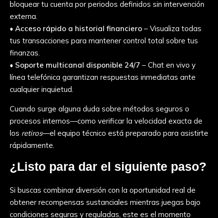
bloquear tu cuenta por periodos definidos sin intervención
externa.
•
Acceso rápido a historial financiero
– Visualiza todas
tus transacciones para mantener control total sobre tus
finanzas.
•
Soporte multicanal disponible 24/7
– Chat en vivo y
línea telefónica garantizan respuestas inmediatas ante
cualquier inquietud.
Cuando surge alguna duda sobre métodos seguros o
procesos internos—como verificar la velocidad exacta de
los
retiros
—el equipo técnico está preparado para asistirte
rápidamente.
¿Listo para dar el siguiente paso?
Si buscas combinar diversión con la oportunidad real de
obtener recompensas sustanciales mientras juegas bajo
condiciones seguras y reguladas, este es el momento