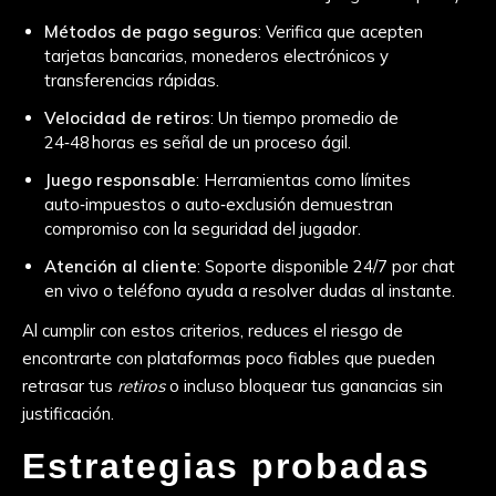
Métodos de pago seguros
: Verifica que acepten
tarjetas bancarias, monederos electrónicos y
transferencias rápidas.
Velocidad de retiros
: Un tiempo promedio de
24‑48 horas es señal de un proceso ágil.
Juego responsable
: Herramientas como límites
auto‑impuestos o auto‑exclusión demuestran
compromiso con la seguridad del jugador.
Atención al cliente
: Soporte disponible 24/7 por chat
en vivo o teléfono ayuda a resolver dudas al instante.
Al cumplir con estos criterios, reduces el riesgo de
encontrarte con plataformas poco fiables que pueden
retrasar tus
retiros
o incluso bloquear tus ganancias sin
justificación.
Estrategias probadas