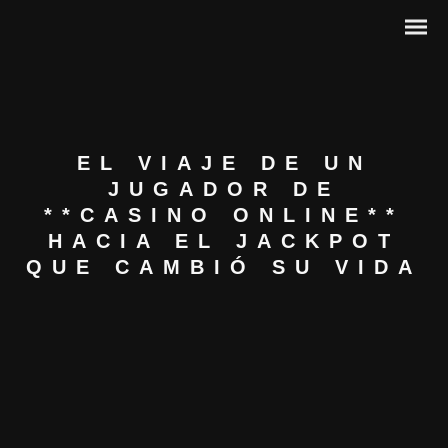
EL VIAJE DE UN
JUGADOR DE
**CASINO ONLINE**
HACIA EL JACKPOT
QUE CAMBIÓ SU VIDA