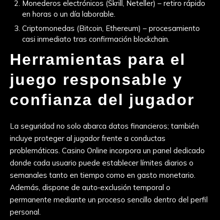
Monederos electrónicos (Skrill, Neteller) – retiro rápido
en horas o un día laborable.
Criptomonedas (Bitcoin, Ethereum) – procesamiento
casi inmediato tras confirmación blockchain.
Herramientas para el
juego responsable y
confianza del jugador
La seguridad no solo abarca datos financieros; también
incluye proteger al jugador frente a conductas
problemáticas. Casino Online incorpora un panel dedicado
donde cada usuario puede establecer límites diarios o
semanales tanto en tiempo como en gasto monetario.
Además, dispone de auto‑exclusión temporal o
permanente mediante un proceso sencillo dentro del perfil
personal.