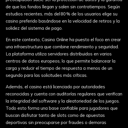
de que los fondos llegan y salen sin contratiempos. Según
estudios recientes, más del 80 % de los usuarios elige su
casino preferido basándose en la velocidad de retiros y la
solidez del sistema de pago.
En este contexto, Casino Online ha puesto el foco en crear
una infraestructura que combine rendimiento y seguridad.
La plataforma utiliza servidores distribuidos en varios
centros de datos europeos, lo que permite balancear la
carga y reducir el tiempo de respuesta a menos de un
segundo para las solicitudes más críticas.
Además, el casino está licenciado por autoridades
reconocidas y cuenta con auditorías regulares que verifican
la integridad del software y la aleatoriedad de los juegos.
Todo esto forma una base confiable para jugadores que
buscan disfrutar tanto de slots como de apuestas
deportivas sin preocuparse por fraudes o demoras