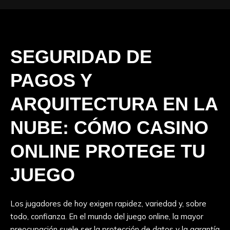
SEGURIDAD DE
PAGOS Y
ARQUITECTURA EN LA
NUBE: CÓMO CASINO
ONLINE PROTEGE TU
JUEGO
Los jugadores de hoy exigen rapidez, variedad y, sobre
todo, confianza. En el mundo del juego online, la mayor
preocupación suele ser la protección de datos y la garantía