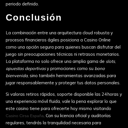
periodo definido.
Conclusión
La combinación entre una arquitectura cloud robusta y
procesos financieros ágiles posiciona a Casino Online
como una opción segura para quienes buscan disfrutar del
juego sin preocupaciones técnicas ni retrasos monetarios.
La plataforma no solo ofrece una amplia gama de
slots
,
apuestas deportivas
y promociones como su
bono
bienvenida
, sino también herramientas avanzadas para
jugar responsablemente y proteger tus datos personales.
Si valoras retiros rápidos, soporte disponible las 24 horas y
una experiencia móvil fluida, vale la pena explorar lo que
este casino tiene para ofrecerte hoy mismo visitando
. Con su licencia oficial y auditorías
Casino Cirsa España
regulares, tendrás la tranquilidad necesaria para