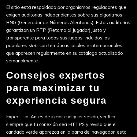
El sitio está respaldado por organismos reguladores que
exigen auditorías independientes sobre sus algoritmos
RNG (Generador de Números Aleatorios). Estas auditorías
garantizan un RTP (Retorno al Jugador) justo y
transparente para todos sus juegos, incluidos los
populares
slots
con temáticas locales e internacionales
que aparecen regularmente en su catálogo actualizado
semanalmente.
Consejos expertos
para maximizar tu
experiencia segura
Expert Tip: Antes de iniciar cualquier sesión, verifica
siempre que tu conexión sea HTTPS y revisa que el
candado verde aparezca en la barra del navegador; esto