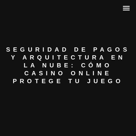
SEGURIDAD DE PAGOS
Y ARQUITECTURA EN
LA NUBE: CÓMO
CASINO ONLINE
PROTEGE TU JUEGO