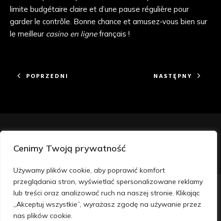
limite budgétaire claire et d’une pause régulière pour
garder le contrôle. Bonne chance et amusez‑vous bien sur
le meilleur
casino en ligne
français !
POPRZEDNI
NASTĘPNY
Cenimy Twoją prywatność
Używamy plików cookie, aby poprawić komfort
przeglądania stron, wyświetlać spersonalizowane reklamy
lub treści oraz analizować ruch na naszej stronie. Klikając
„Akceptuj wszystkie”, wyrażasz zgodę na używanie przez
nas plików cookie.