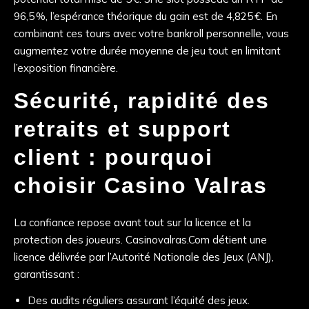
96,5 %, l’espérance théorique du gain est de 4,825 €. En
combinant ces tours avec votre bankroll personnelle, vous
augmentez votre durée moyenne de jeu tout en limitant
l’exposition financière.
Sécurité, rapidité des
retraits et support
client : pourquoi
choisir Casino Valras
La confiance repose avant tout sur la licence et la
protection des joueurs. Casinovalras.Com détient une
licence délivrée par l’Autorité Nationale des Jeux (ANJ),
garantissant :
Des audits réguliers assurant l’équité des jeux.