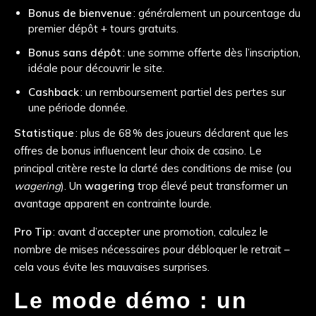
Bonus de bienvenue
: généralement un pourcentage du
premier dépôt + tours gratuits.
Bonus sans dépôt
: une somme offerte dès l’inscription,
idéale pour découvrir le site.
Cashback
: un remboursement partiel des pertes sur
une période donnée.
Statistique
: plus de 68 % des joueurs déclarent que les
offres de bonus influencent leur choix de casino. Le
principal critère reste la clarté des conditions de mise (ou
wagering
). Un
wagering
trop élevé peut transformer un
avantage apparent en contrainte lourde.
Pro Tip
: avant d’accepter une promotion, calculez le
nombre de mises nécessaires pour débloquer le retrait –
cela vous évite les mauvaises surprises.
Le mode démo : un