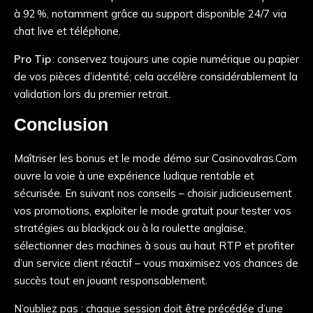
à 92 %, notamment grâce au support disponible 24/7 via
chat live et téléphone.
Pro Tip
: conservez toujours une copie numérique ou papier
de vos pièces d’identité; cela accélère considérablement la
validation lors du premier retrait.
Conclusion
Maîtriser les bonus et le mode démo sur Casinovalras.Com
ouvre la voie à une expérience ludique rentable et
sécurisée. En suivant nos conseils – choisir judicieusement
vos promotions, exploiter le mode gratuit pour tester vos
stratégies au blackjack ou à la roulette anglaise,
sélectionner des machines à sous au haut RTP et profiter
d’un service client réactif – vous maximisez vos chances de
succès tout en jouant responsablement.
N’oubliez pas : chaque session doit être précédée d’une