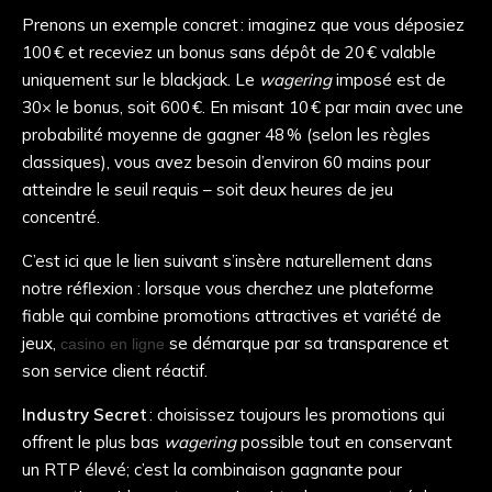
Prenons un exemple concret : imaginez que vous déposiez
100 € et receviez un bonus sans dépôt de 20 € valable
uniquement sur le blackjack. Le
wagering
imposé est de
30× le bonus, soit 600 €. En misant 10 € par main avec une
probabilité moyenne de gagner 48 % (selon les règles
classiques), vous avez besoin d’environ 60 mains pour
atteindre le seuil requis – soit deux heures de jeu
concentré.
C’est ici que le lien suivant s’insère naturellement dans
notre réflexion : lorsque vous cherchez une plateforme
fiable qui combine promotions attractives et variété de
jeux,
se démarque par sa transparence et
casino en ligne
son service client réactif.
Industry Secret
: choisissez toujours les promotions qui
offrent le plus bas
wagering
possible tout en conservant
un RTP élevé; c’est la combinaison gagnante pour