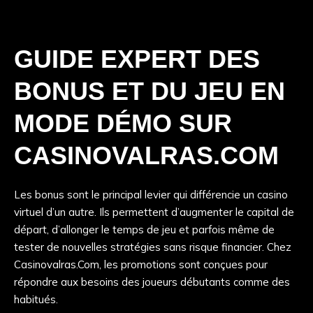
GUIDE EXPERT DES
BONUS ET DU JEU EN
MODE DÉMO SUR
CASINOVALRAS.COM
Les bonus sont le principal levier qui différencie un casino
virtuel d’un autre. Ils permettent d’augmenter le capital de
départ, d’allonger le temps de jeu et parfois même de
tester de nouvelles stratégies sans risque financier. Chez
Casinovalras.Com, les promotions sont conçues pour
répondre aux besoins des joueurs débutants comme des
habitués.