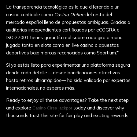
La transparencia tecnológica es lo que diferencia a un
casino confiable como
Casino Online
del resto del
mercado español lleno de propuestas ambiguas. Gracias a
auditorías independientes certiﬁcadas por eCOGRA e
ISO‑27001 tienes garantía real sobre cada giro o mano
jugada tanto en slots como en live casino o apuestas
deportivas bajo marcas reconocidas como Sportium.*
Si ya estás listo para experimentar una plataforma segura
donde cada detalle —desde bonificaciones atractivas
hasta retiros ultrarrápidos— ha sido validado por expertos
internacionales, no esperes más.
Ready to enjoy all these advantages? Take the next step
and explore
today and discover why
Casino Cirsa jackpot
thousands trust this site for fair play and exciting rewards.