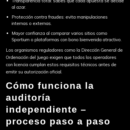
Transparencia total: sabes que cada apuesta se decide
al azar.
Protección contra fraudes: evita manipulaciones
internas o externas.
Mayor confianza al comparar varios sitios como
Sportium o plataformas con bono bienvenida atractivo.
Los organismos reguladores como la Dirección General de
Ordenación del Juego exigen que todos los operadores
con licencia cumplan estos requisitos técnicos antes de
emitir su autorización oficial.
Cómo funciona la
auditoría
independiente –
proceso paso a paso