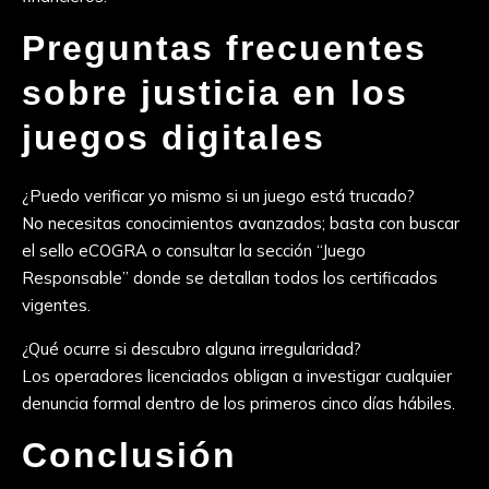
Preguntas frecuentes
sobre justicia en los
juegos digitales
¿Puedo verificar yo mismo si un juego está trucado?
No necesitas conocimientos avanzados; basta con buscar
el sello eCOGRA o consultar la sección “Juego
Responsable” donde se detallan todos los certificados
vigentes.
¿Qué ocurre si descubro alguna irregularidad?
Los operadores licenciados obligan a investigar cualquier
denuncia formal dentro de los primeros cinco días hábiles.
Conclusión