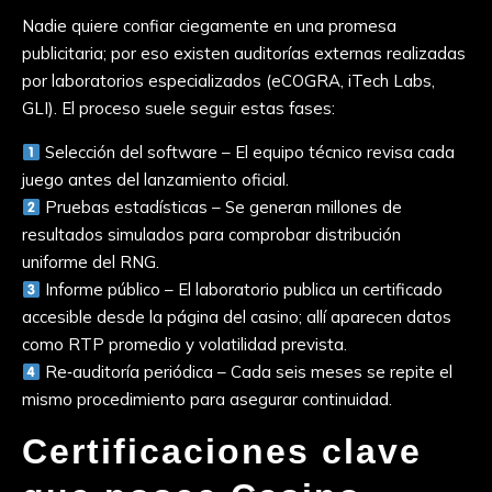
Nadie quiere confiar ciegamente en una promesa
publicitaria; por eso existen auditorías externas realizadas
por laboratorios especializados (eCOGRA, iTech Labs,
GLI). El proceso suele seguir estas fases:
Selección del software – El equipo técnico revisa cada
juego antes del lanzamiento oficial.
Pruebas estadísticas – Se generan millones de
resultados simulados para comprobar distribución
uniforme del RNG.
Informe público – El laboratorio publica un certificado
accesible desde la página del casino; allí aparecen datos
como RTP promedio y volatilidad prevista.
Re‑auditoría periódica – Cada seis meses se repite el
mismo procedimiento para asegurar continuidad.
Certificaciones clave