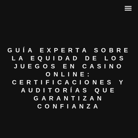
GUÍA EXPERTA SOBRE
LA EQUIDAD DE LOS
JUEGOS EN CASINO
ONLINE:
CERTIFICACIONES Y
AUDITORÍAS QUE
GARANTIZAN
CONFIANZA