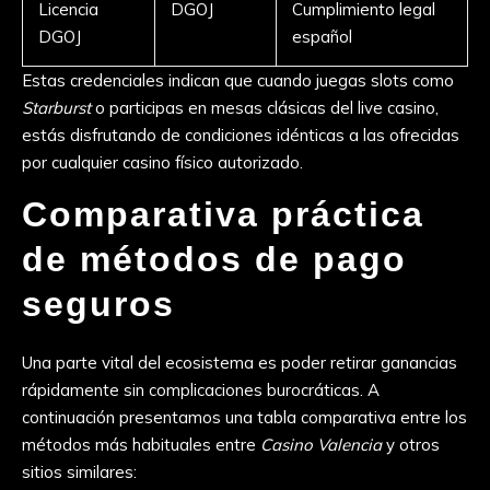
Licencia
DGOJ
Cumplimiento legal
DGOJ
español
Estas credenciales indican que cuando juegas slots como
Starburst
o participas en mesas clásicas del live casino,
estás disfrutando de condiciones idénticas a las ofrecidas
por cualquier casino físico autorizado.
Comparativa práctica
de métodos de pago
seguros
Una parte vital del ecosistema es poder retirar ganancias
rápidamente sin complicaciones burocráticas. A
continuación presentamos una tabla comparativa entre los
métodos más habituales entre
Casino Valencia
y otros
sitios similares: