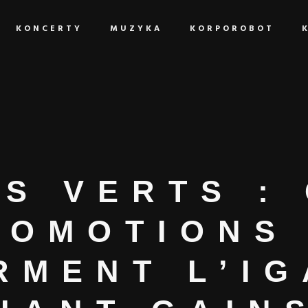
KONCERTY
MUZYKA
KORPOROBOT
S VERTS :
ROMOTIONS
RMENT L’IG