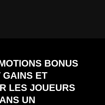
OMOTIONS BONUS
 GAINS ET
R LES JOUEURS
DANS UN