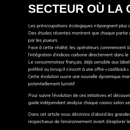
SECTEUR OÙ LA 
Les préoccupations écologiques n’épargnent plus aucu
Des études récentes montrent que chaque partie gé
par les joueurs.
Face à cette réalité, les opérateurs commencent à
l’intégration d’indices carbone directement dans le
Le consommateur français, déjà sensible aux labels
préféré ou lorsqu’il s’inscrit à une offre « cashback ».
Cette évolution ouvre une nouvelle dynamique marke
potentiellement lucratif.
Pour suivre l’évolution de ces initiatives et déco
guide indépendant analyse chaque casino selon ses
Dans cet article nous décrirons d’abord les grand
respectueux de l’environnement avant d’explorer 