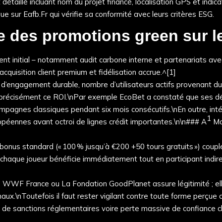
taillé incluant nom du projet financé, localisation GPS et indica
 sur Eafb.Fr qui vérifie sa conformité avec leurs critères ESG.
e des promotions green sur l
ment initial – notamment audit carbone interne et partenariats av
cquisition client premium et fidélisation accrue.^[1]
x d’engagement durable, nombre d’utilisateurs actifs provenant
r précisément ce ROI.\nPar exemple EcoBet a constaté que ses d
pagnes classiques pendant six mois consécutifs.\nEn outre, intég
1
opéennes avant octroi de lignes crédit importantes.\n\n### A
Mod
n bonus standard (« 100 % jusqu’à €200 +50 tours gratuits ») coup
e chaque joueur bénéficie immédiatement tout en participant indi
e WWF France ou La Fondation GoodPlanet assure légitimité ; ell
naux.\nToutefois il faut rester vigilant contre toute forme perç
de sanctions réglementaires voire perte massive de confiance cl