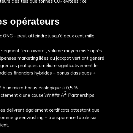
teurs clés tels que tonnes CO₂ évitées ; ce
es opérateurs
ec ONG – peut atteindre jusqu’à deux cent mille
 du segment “eco‑aware”, volume moyen misé après
épenses marketing liées au jackpot vert ont généré
rer ces pratiques améliore significativement le
èles financiers hybrides – bonus classiques +
lé à un micro‑bonus écologique (« 0,5 %
2
rectement à une cause.\n\n### A
Partnerships
es délivrent également certificats attestant que
ue comme greenwashing – transparence totale sur
ient.