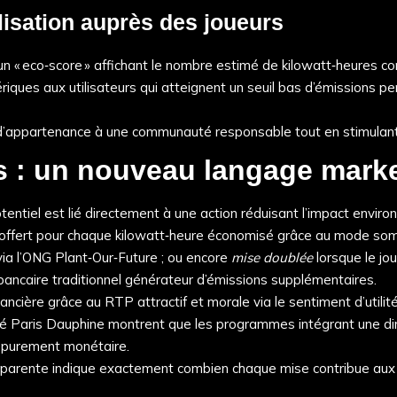
isation auprès des joueurs
n « eco‑score » affichant le nombre estimé de kilowatt‑heures 
ues aux utilisateurs qui atteignent un seuil bas d’émissions pend
t d’appartenance à une communauté responsable tout en stimulan
ifs : un nouveau langage mark
tentiel est lié directement à une action réduisant l’impact enviro
offert pour chaque kilowatt‑heure économisé grâce au mode sombr
via l’ONG Plant‑Our‑Future ; ou encore
mise doublée
lorsque le jo
ancaire traditionnel générateur d’émissions supplémentaires.
cière grâce au RTP attractif et morale via le sentiment d’utilité
é Paris Dauphine montrent que les programmes intégrant une dim
e purement monétaire.
nsparente indique exactement combien chaque mise contribue aux p