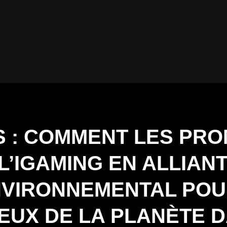
S : COMMENT LES PR
’IGAMING EN ALLIANT
VIRONNEMENTAL POU
EUX DE LA PLANÈTE 