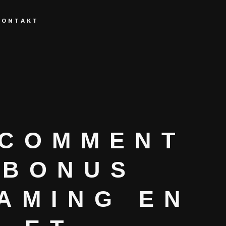
KONTAKT
 COMMENT
 BONUS
AMING EN