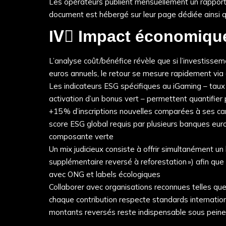
Les opérateurs publient mensuellement un rapport dé
document est hébergé sur leur page dédiée ainsi que
IV️⃣ Impact économiqu
L’analyse coût/bénéfice révèle que si l’investisse
euros annuels, le retour se mesure rapidement via a
Les indicateurs ESG spécifiques au iGaming – tau
activation d’un bonus vert – permettent quantifie
+15 % d’inscriptions nouvelles comparées à ses cam
score ESG global requis par plusieurs banques eur
composante verte
Un mix judicieux consiste à offrir simultanément u
supplémentaire reversé à reforestation ») afin qu
avec ONG et labels écologiques
Collaborer avec organisations reconnues telles qu
chaque contribution respecte standards internatio
montants reversés reste indispensable sous peine 