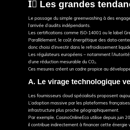
I️⃣ Les grandes tenda
Le passage du simple greenwashing à des engagem
l’arrivée d’audits indépendants.
Les certifications comme ISO‑14001 ou le label Gree
Parallèlement, le coût énergétique des data‑center
donc choisi d’investir dans le refroidissement liqu
Les régulateurs européens – notamment l’Autorité N
d’une réduction mesurable du CO₂.
Ces mesures créent un cadre propice au développem
A. Le virage technologique ve
Les fournisseurs cloud spécialisés proposent aujour
L’adoption massive par les plateformes françaises 
infrastructure plus proche géographiquement.
Par exemple, CasinoOnlineEco utilise depuis juin 20
il contribue indirectement à financer cette énergie 