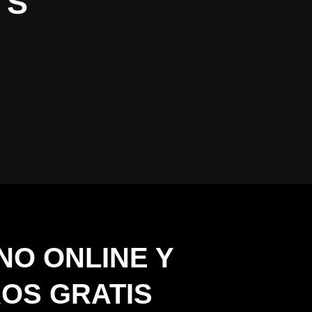
IS
NO ONLINE Y
ROS GRATIS