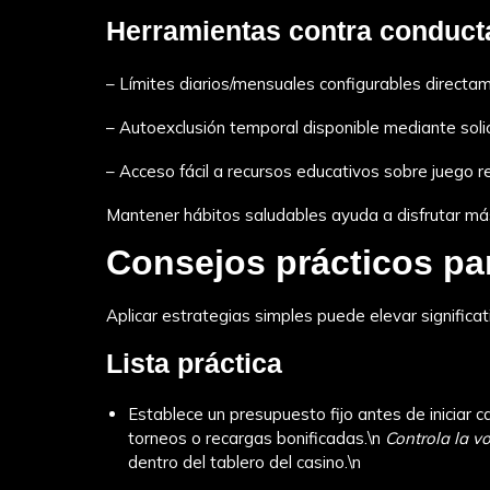
Herramientas contra conduct
– Límites diarios/mensuales configurables directam
– Autoexclusión temporal disponible mediante solic
– Acceso fácil a recursos educativos sobre juego 
Mantener hábitos saludables ayuda a disfrutar más
Consejos prácticos pa
Aplicar estrategias simples puede elevar significat
Lista práctica
Establece un presupuesto fijo antes de iniciar c
torneos o recargas bonificadas.\n
Controla la vo
dentro del tablero del casino.\n