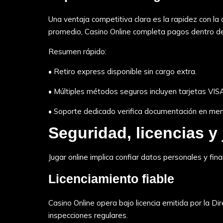
Una ventaja competitiva clara es la rapidez con la
promedio, Casino Online completa pagos dentro de 
Resumen rápido:
• Retiro express disponible sin cargo extra.
• Múltiples métodos seguros incluyen tarjetas VI
• Soporte dedicado verifica documentación en men
Seguridad, licencias y
Jugar online implica confiar datos personales y fin
Licenciamiento fiable
​Casino Online opera bajo licencia emitida por la 
inspecciones regulares.