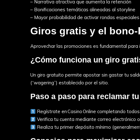
– Narrativa atractiva que aumenta la retención
– Bonificaciones temáticas alineadas al storyline
– Mayor probabilidad de activar rondas especiales
Giros gratis y el bono
Aprovechar las promociones es fundamental para ini
¿Cómo funciona un giro grati
Un giro gratuito permite apostar sin gastar tu sald
(“wagering”) establecido por el sitio.
Paso a paso para reclamar t
Regístrate en Casino Online completando todos 
Verifica tu cuenta mediante correo electrónico 
Realiza tu primer depósito mínimo (generalmente