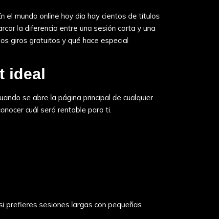
el mundo online hoy día hay cientos de títulos
rcar la diferencia entre una sesión corta y una
los giros gratuitos y qué hace especial
t ideal
ndo se abre la página principal de cualquier
onocer cuál será rentable para ti.
e si prefieres sesiones largas con pequeñas