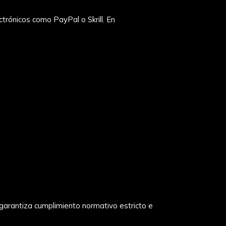
trónicos como PayPal o Skrill. En
 garantiza cumplimiento normativo estricto e