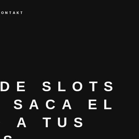
KONTAKT
 DE SLOTS
Y SACA EL
 A TUS