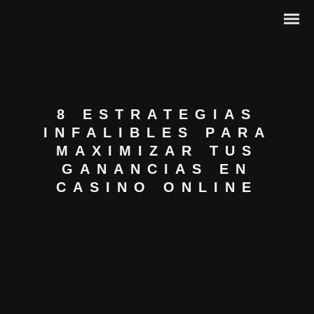
8 ESTRATEGIAS
INFALIBLES PARA
MAXIMIZAR TUS
GANANCIAS EN
CASINO ONLINE