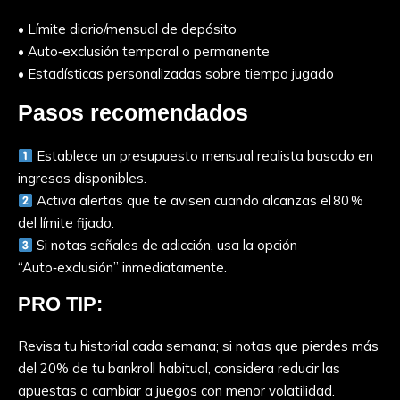
• Límite diario/mensual de depósito
• Auto‑exclusión temporal o permanente
• Estadísticas personalizadas sobre tiempo jugado
Pasos recomendados
Establece un presupuesto mensual realista basado en
ingresos disponibles.
Activa alertas que te avisen cuando alcanzas el 80 %
del límite fijado.
Si notas señales de adicción, usa la opción
“Auto‑exclusión” inmediatamente.
PRO TIP:
Revisa tu historial cada semana; si notas que pierdes más
del 20% de tu bankroll habitual, considera reducir las
apuestas o cambiar a juegos con menor volatilidad.