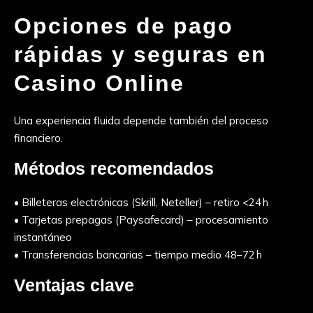
Opciones de pago
rápidas y seguras en
Casino Online
Una experiencia fluida depende también del proceso
financiero.
Métodos recomendados
• Billeteras electrónicas (Skrill, Neteller) – retiro <24 h
• Tarjetas prepagas (Paysafecard) – procesamiento
instantáneo
• Transferencias bancarias – tiempo medio 48–72 h
Ventajas clave