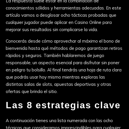
La respuesta suele estar en la combinación de
conocimientos sólidos y herramientas adecuadas. En este
artículo vamos a desglosar ocho tácticas probadas que
cualquier jugador puede aplicar en Casino Online para
mejorar sus resultados sin complicarse la vida.
Conocerás desde cómo aprovechar al máximo el bono de
bienvenida hasta qué métodos de pago garantizan retiros
rápidos y seguros. También hablaremos de juego
responsable, un aspecto esencial para disfrutar sin poner
en peligro tu bolsillo. Al final tendrás una hoja de ruta clara
que podrás usar hoy mismo mientras exploras las
distintas salas de slots, apuestas deportivas y otras
ofertas que brinda el sitio.
Las 8 estrategias clave
A continuación tienes una lista numerada con las ocho
técnicas que consideramos imprescindibles para cualquier